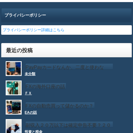
プライバシーポリシー
プライバシーポリシー詳細はこちら
最近の投稿
PayPayカードなんか、二度と使わな
未分類
い！！
FXの海外口座の話
ＦＸ
FXの自動売買って儲かるのか？
EAの話
副収入２０万以下は確定申告不要？２０
投資と税金
万以下でも確定申告が必要な場合もある