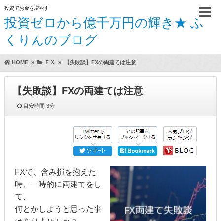
投資でお金を増やす
投資ゼロから億千万円の輝き★ ふ
くりんのブログ
HOME
»
ＦＸ
»
【失敗談】FXの両建ては注意
【失敗談】FXの両建ては注意
目安時間
3分
FXで、含み損を抱えた
時、一時的に両建てをし
て、
何とかしようと思った事