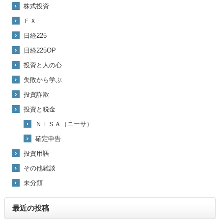
株式投資
ＦＸ
日経225
日経225OP
投資と人の心
失敗から学ぶ
投資詐欺
投資と税金
ＮＩＳＡ（ニーサ）
確定申告
投資用語
その他雑談
未分類
最近の投稿