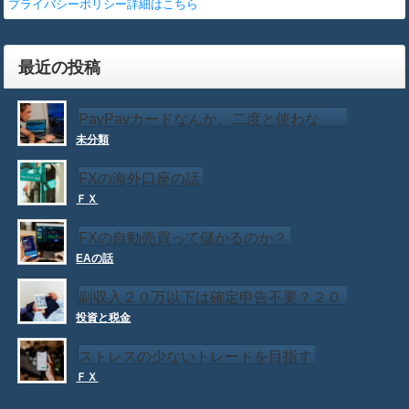
プライバシーポリシー詳細はこちら
最近の投稿
PayPayカードなんか、二度と使わな
未分類
い！！
FXの海外口座の話
ＦＸ
FXの自動売買って儲かるのか？
EAの話
副収入２０万以下は確定申告不要？２０
投資と税金
万以下でも確定申告が必要な場合もある
ストレスの少ないトレードを目指す
ＦＸ