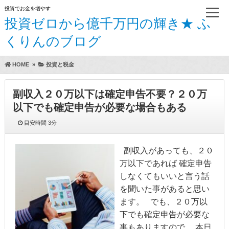
投資でお金を増やす
投資ゼロから億千万円の輝き★ ふ
くりんのブログ
HOME
»
投資と税金
副収入２０万以下は確定申告不要？２０万
以下でも確定申告が必要な場合もある
目安時間
3分
副収入があっても、２０
万以下であれば 確定申告
しなくてもいいと言う話
を聞いた事があると思い
ます。 でも、２０万以
下でも確定申告が必要な
事もありますので、 本日