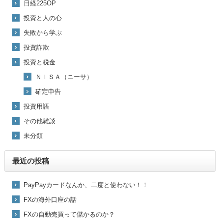
日経225OP
投資と人の心
失敗から学ぶ
投資詐欺
投資と税金
ＮＩＳＡ（ニーサ）
確定申告
投資用語
その他雑談
未分類
最近の投稿
PayPayカードなんか、二度と使わない！！
FXの海外口座の話
FXの自動売買って儲かるのか？