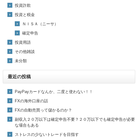
投資詐欺
投資と税金
ＮＩＳＡ（ニーサ）
確定申告
投資用語
その他雑談
未分類
最近の投稿
PayPayカードなんか、二度と使わない！！
FXの海外口座の話
FXの自動売買って儲かるのか？
副収入２０万以下は確定申告不要？２０万以下でも確定申告が必要
な場合もある
ストレスの少ないトレードを目指す