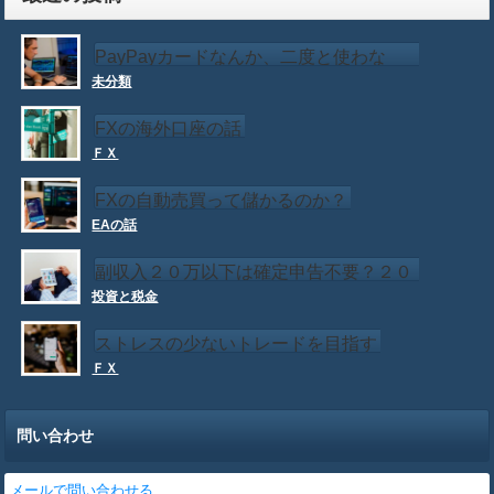
PayPayカードなんか、二度と使わな
未分類
い！！
FXの海外口座の話
ＦＸ
FXの自動売買って儲かるのか？
EAの話
副収入２０万以下は確定申告不要？２０
投資と税金
万以下でも確定申告が必要な場合もある
ストレスの少ないトレードを目指す
ＦＸ
問い合わせ
メールで問い合わせる