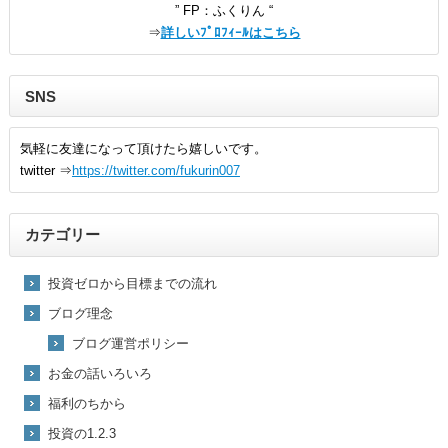
” FP：ふくりん “
⇒
詳しいﾌﾟﾛﾌｨｰﾙはこちら
SNS
気軽に友達になって頂けたら嬉しいです。
twitter ⇒
https://twitter.com/fukurin007
カテゴリー
投資ゼロから目標までの流れ
ブログ理念
ブログ運営ポリシー
お金の話いろいろ
福利のちから
投資の1.2.3