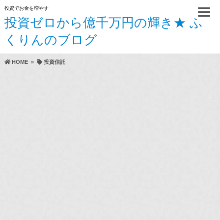
投資でお金を増やす
投資ゼロから億千万円の輝き★ ふ
くりんのブログ
HOME
»
投資信託