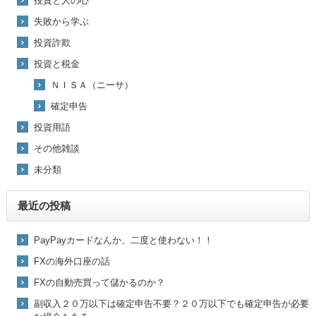
投資と人の心
失敗から学ぶ
投資詐欺
投資と税金
ＮＩＳＡ（ニーサ）
確定申告
投資用語
その他雑談
未分類
最近の投稿
PayPayカードなんか、二度と使わない！！
FXの海外口座の話
FXの自動売買って儲かるのか？
副収入２０万以下は確定申告不要？２０万以下でも確定申告が必要