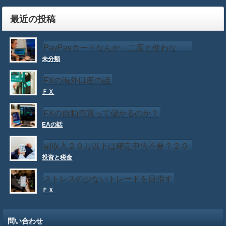
最近の投稿
PayPayカードなんか、二度と使わな
未分類
い！！
FXの海外口座の話
ＦＸ
FXの自動売買って儲かるのか？
EAの話
副収入２０万以下は確定申告不要？２０
投資と税金
万以下でも確定申告が必要な場合もある
ストレスの少ないトレードを目指す
ＦＸ
問い合わせ