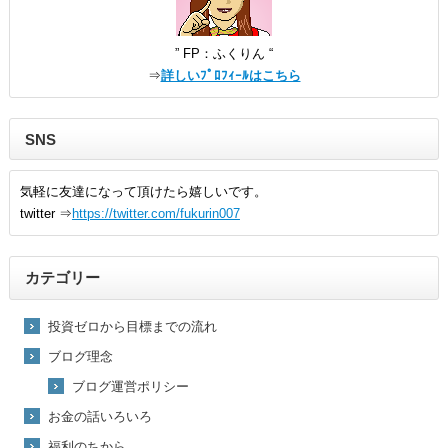
” FP：ふくりん “
⇒
詳しいﾌﾟﾛﾌｨｰﾙはこちら
SNS
気軽に友達になって頂けたら嬉しいです。
twitter ⇒
https://twitter.com/fukurin007
カテゴリー
投資ゼロから目標までの流れ
ブログ理念
ブログ運営ポリシー
お金の話いろいろ
福利のちから