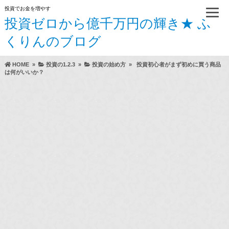
投資でお金を増やす
投資ゼロから億千万円の輝き★ ふ
くりんのブログ
HOME
»
投資の1.2.3
»
投資の始め方
»
投資初心者がまず初めに買う商品
は何がいいか？