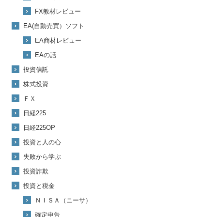
FX教材レビュー
EA(自動売買）ソフト
EA商材レビュー
EAの話
投資信託
株式投資
ＦＸ
日経225
日経225OP
投資と人の心
失敗から学ぶ
投資詐欺
投資と税金
ＮＩＳＡ（ニーサ）
確定申告